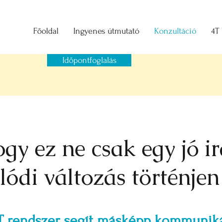
Főoldal
Ingyenes útmutató
Konzultáció
4T
Időpontfoglalás
ogy ez ne csak egy jó 
ódi változás történjen
T rendszer segít másképp kommuniká