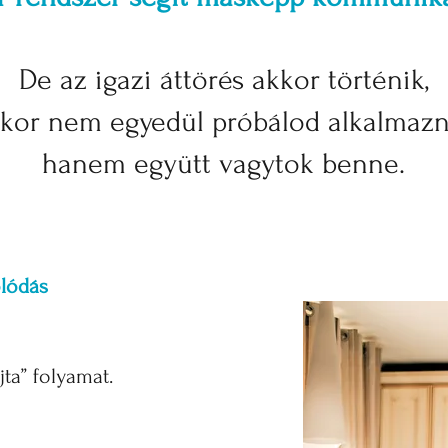
De az igazi áttörés akkor történik,
kor nem egyedül próbálod alkalmaz
hanem együtt vagytok benne.
lódás
ta” folyamat.