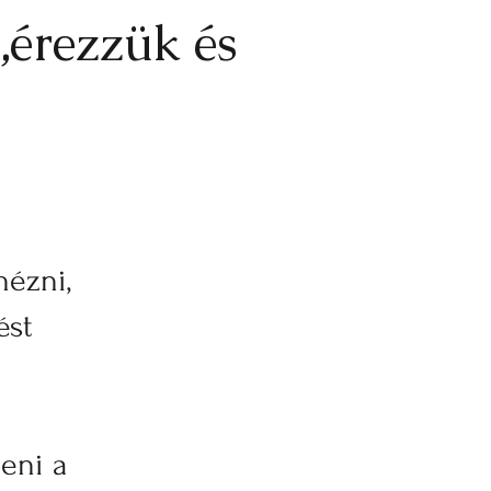
„érezzük és
nézni,
ést
teni a