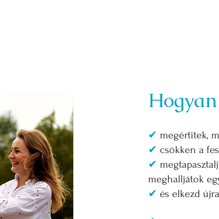
Hogyan 
✔
megértitek, m
✔
csökken a fes
✔
megtapasztalj
meghalljátok eg
✔
és elkezd újr