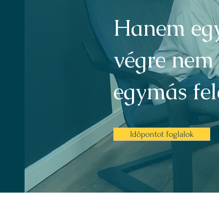
Hanem egy
végre nem
egymás fel
Időpontot foglalok