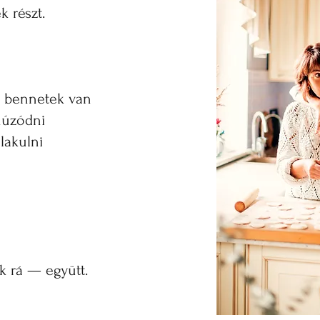
k részt.
i bennetek van
húzódni
lakulni
 rá — együtt.