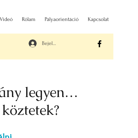
 Videó
Rólam
Pályaorientáció
Kapcsolat
Bejelentkezés
irány legyen…
 köztetek?
lni.