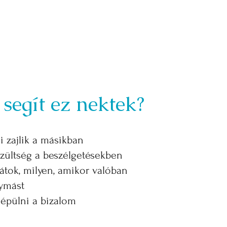
segít ez nektek?
i zajlik a másikban
zültség a beszélgetésekben
átok, milyen, amikor valóban
ymást
aépülni a bizalom