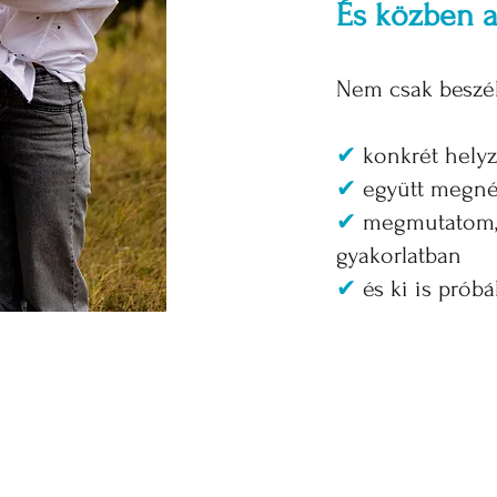
És közben a
Nem csak beszél
✔
konkrét hely
✔
együtt megné
✔
megmutatom,
gyakorlatban
✔
és ki is prób