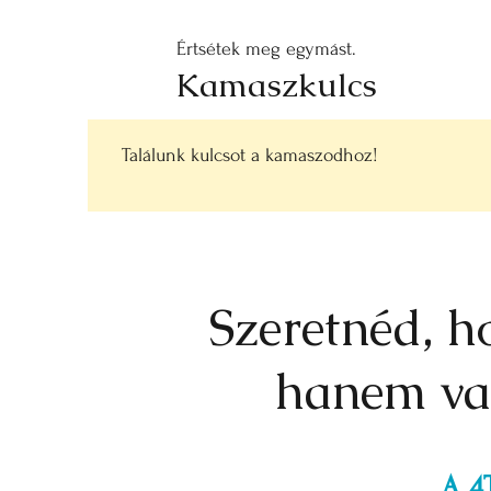
Értsétek meg egymást.
Kamaszkulcs
Találunk kulcsot a kamaszodhoz!
Szeretnéd, h
hanem val
A 4