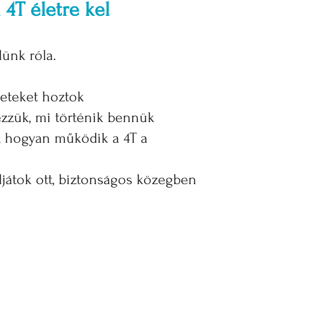
 4T életre kel
ünk róla.
zeteket hoztok
zzük, mi történik bennük
 hogyan működik a 4T a
áljátok ott, biztonságos közegben