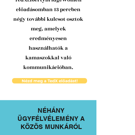
TedXLibertyBridgeWomen
előadásomban 13 percben
négy további kulcsot osztok
meg, amelyek
eredményesen
használhatók a
kamaszokkal való
kommunikációban.
Nézd meg a TedX előadást!
NÉHÁNY
ÜGYFÉLVÉLEMÉNY A
KÖZÖS MUNKÁRÓL