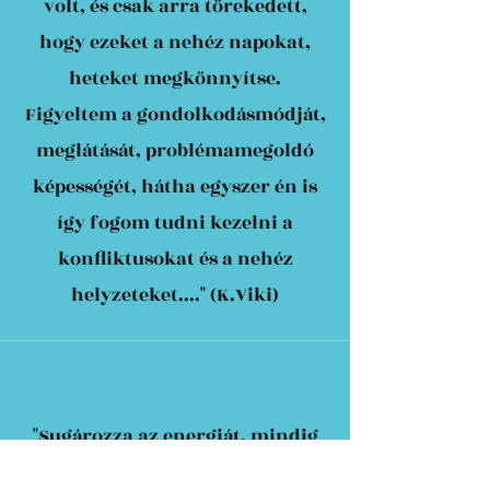
volt, és csak arra törekedett,
hogy ezeket a nehéz napokat,
heteket megkönnyítse.
Figyeltem a gondolkodásmódját,
meglátását, problémamegoldó
képességét, hátha egyszer én is
így fogom tudni kezelni a
konfliktusokat és a nehéz
helyzeteket...." (K.Viki)
"Sugározza az energiát, mindig
tud valami bölcset mondani,