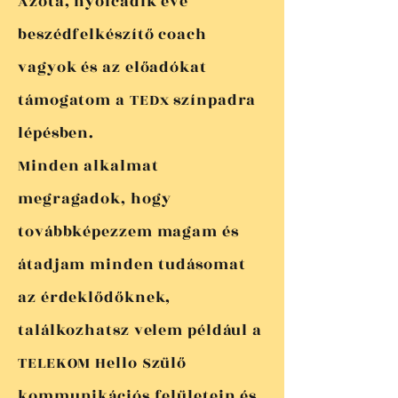
Azóta, nyolcadik éve
beszédfelkészítő coach
vagyok és az előadókat
támogatom a TEDx színpadra
lépésben.
Minden alkalmat
megragadok, hogy
továbbképezzem magam és
átadjam minden tudásomat
az érdeklődőknek,
találkozhatsz velem például a
TELEKOM Hello Szülő
kommunikációs felületein és