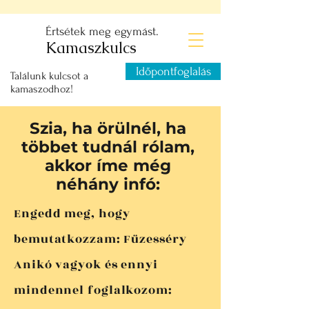
Értsétek meg egymást.
Kamaszkulcs
Időpontfoglalás
Találunk kulcsot a
kamaszodhoz!
Szia, ha örülnél, ha
többet tudnál rólam,
akkor íme még
néhány infó:
Engedd meg, hogy
bemutatkozzam: Füzesséry
Anikó vagyok és ennyi
mindennel foglalkozom: