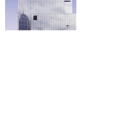
Kapcsolódjunk
Keresztnév
*
Vezetéknév
E-mail
*