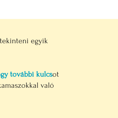
tekinteni egyik
y további kulcs
ot
kamaszokkal való