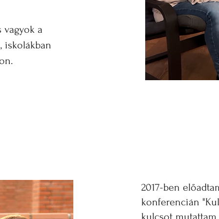
s vagyok a
 iskolákban
on.
2017-ben előadta
konferencián "Ku
kulcsot mutattam