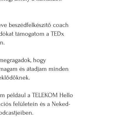
éve beszédfelkészítő coach
adókat támogatom a TEDx
n.
megragadok, hogy
magam és átadjam minden
eklődőknek.
lem például a TELEKOM Hello
iós felületein és a Neked-
dcastjeiben.