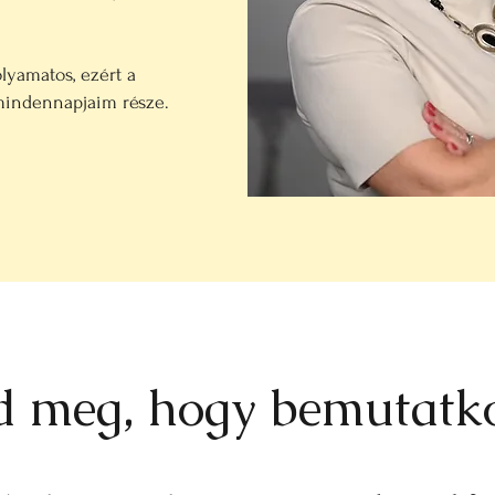
olyamatos, ezért a
mindennapjaim része.
d meg, hogy bemutatk