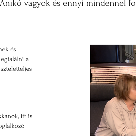
 Anikó vagyok és ennyi mindennel f
nek és
gtalálni a
zteletteljes
kanok, itt is
oglalkozó