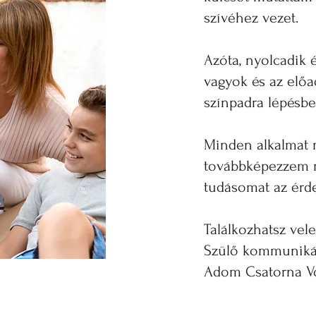
szívéhez vezet.
Azóta, nyolcadik 
vagyok és az elő
színpadra lépésbe
Minden alkalmat 
továbbképezzem 
tudásomat az érd
Találkozhatsz ve
Szülő kommunikác
Adom Csatorna Vo