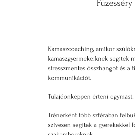
Füzesséry
Kamaszcoaching, amikor szülők
kamaszgyermekeiknek segítek me
stresszmentes összhangot és a tis
kommunikációt.
Tulajdonképpen érteni egymást.
Trénerként több szférában felbuk
szívesen segítek a gyerekekkel f
szakembereknek.