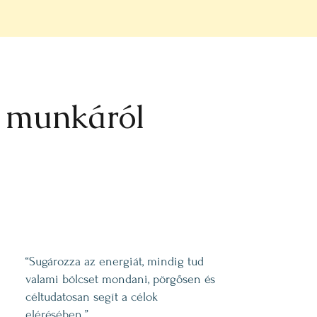
s munkáról
“Sugározza az energiát, mindig tud
valami bölcset mondani, pörgősen és
céltudatosan segít a célok
elérésében.”