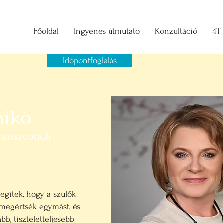
Főoldal
Ingyenes útmutató
Konzultáció
4T
Időpontfoglalás
nikó
amaszcoach
egítek, hogy a szülők
megértsék egymást, és
b, tiszteletteljesebb