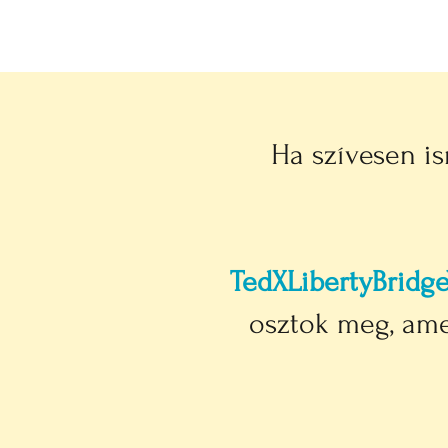
Ha szívesen i
TedXLibertyBridg
osztok meg, am