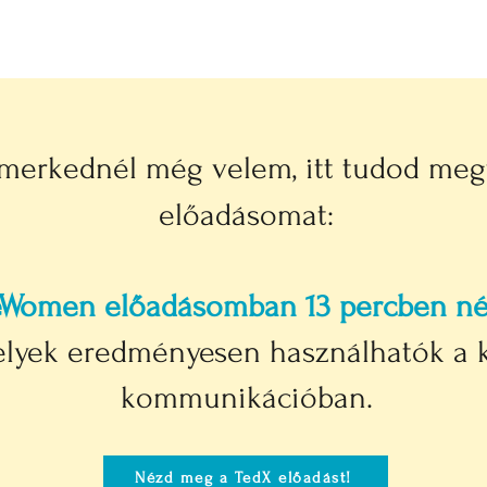
smerkednél még velem, itt tudod meg
előadásomat:
eWomen előadásomban 13 percben nég
elyek eredményesen használhatók a 
kommunikációban.
Nézd meg a TedX előadást!