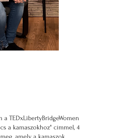
m a TEDxLibertyBridgeWomen
lcs a kamaszokhoz" címmel, 4
 meg, amely a kamaszok