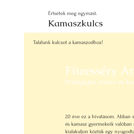
Értsétek meg egymást.
Kamaszkulcs
Találunk kulcsot a kamaszodhoz!
Füzesséry A
Pedagógus, tréner és k
20 éve ez a hivatásom. Abban s
és kamasz gyermekeik valóban 
kialakuljon köztük egy nyugodtab