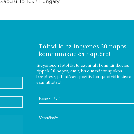
kapu u. 1b, 1097 Hungary
ÁSZF
Adatkezelési tájékoztató
Töltsd le az ingyenes 30 napos
kommunikációs naptárat!
Ingyenesen letölthető azonnali kommunikációs
tippek 30 napra, amit, ha a mindennapokba
beépítesz, jelentősen pozitív hangulatváltozásra
számíthatsz!
Keresztnév
*
Vezetéknév