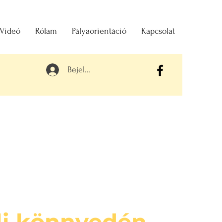
 Videó
Rólam
Pályaorientáció
Kapcsolat
Bejelentkezés
li könnyedén