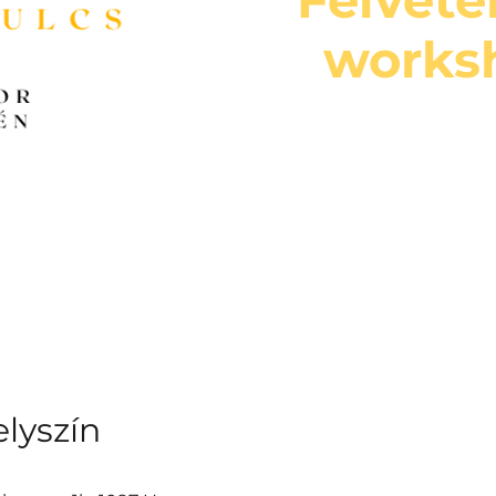
worksh
lyszín